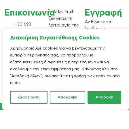
Επικοινωνία
Εγγραφή
Η Atlas Fruit
ξεκίνησε τη
Αν θέλετε να
+30 693
λειτουργία της
λαμβάνετε
2468367
το 2003 και
newsletter
Διαχείριση Συγκατάθεσης Cookies
+49 173
δραστηριοποιείται
(ενημερωτικό
7089633
στις εισαγωγές –
υλικό) της
Χρησιμοποιούμε cookies για να βελτιώσουμε την
εξαγωγές
info@atlasfruithellas.com
εταιρείας μας,
εμπειρία περιήγησής σας, να προβάλλουμε
αγροτικών
εγγραφείτε στη
εξατομικευμένες διαφημίσεις ή περιεχόμενο και να
Κοιλάδα 415
προϊόντων.
λίστα.
αναλύουμε την επισκεψιμότητά μας. Κάνοντας κλικ στο
00
"Αποδοχή όλων", συναινείτε στη χρήση των cookies από
facebook
εμάς.
instagram
Διαχείριση
Απόρριψη
Αποδοχή
© 2026 Atlas Fruit Hellas. Powered by
Pasteque
Πολιτική απορρήτου